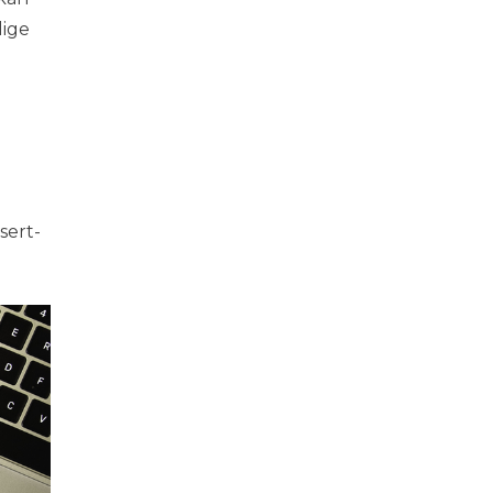
lige
sert-