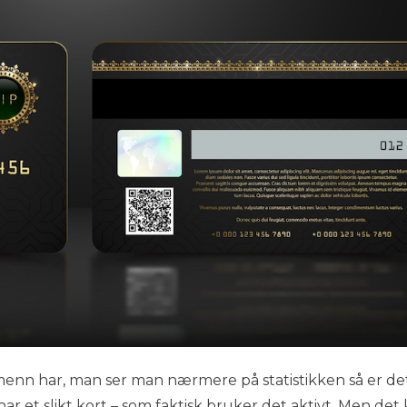
enn har, man ser man nærmere på statistikken så er de
har et slikt kort – som faktisk bruker det aktivt. Men det