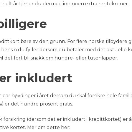
t helt år tjener du dermed inn noen extra rentekroner.
billigere
edittkort bare av den grunn. For flere norske tilbydere g
r bensin du fyller dersom du betaler med det aktuelle ko
vil det fort bli snakk om hundre- eller tusenlapper.
er inkludert
et par høvdinger i året dersom du skal forsikre hele famili
å er det hundre prosent gratis.
ik forsikring (dersom det er inkludert i kredittkortet) er å
tive kortet. Mer om dette her: