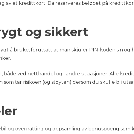
 deg av et kredittkort. Da reserveres beløpet på kredittkor
rygt og sikkert
trygt å bruke, forutsatt at man skjuler PIN-koden sin og 
nker.
l, både ved netthandel og i andre situasjoner. Alle kredi
 som tar risikoen (og støyten) dersom du skulle bli utsat
ler
iebil og overnatting og oppsamling av bonuspoeng som k