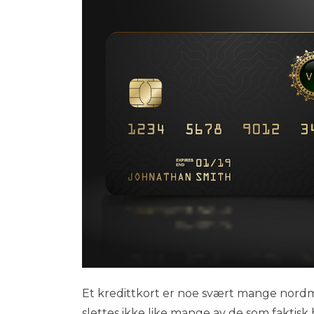
Et kredittkort er noe svært mange nordm
slettes ikke like mange av de som faktisk 