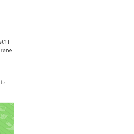
t? I
varene
lle