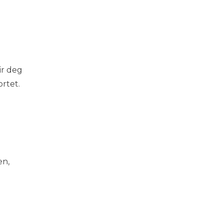
ir deg
rtet.
en,