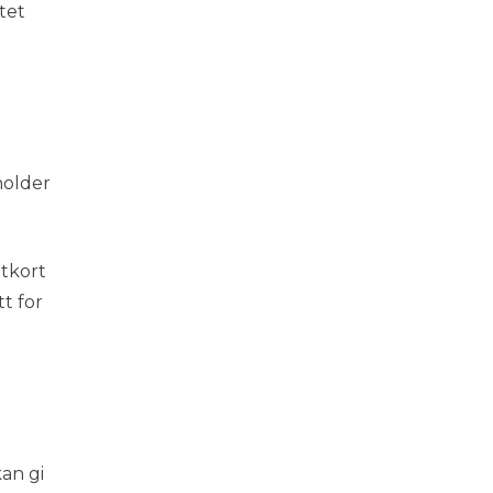
tet
holder
ttkort
t for
an gi