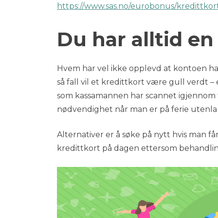
https://www.sas.no/eurobonus/kredittkor
Du har alltid e
Hvem har vel ikke opplevd at kontoen har
så fall vil et kredittkort være gull verdt
som kassamannen har scannet igjennom ford
nødvendighet når man er på ferie utenlan
Alternativer er å søke på nytt hvis man få
kredittkort på dagen ettersom behandling