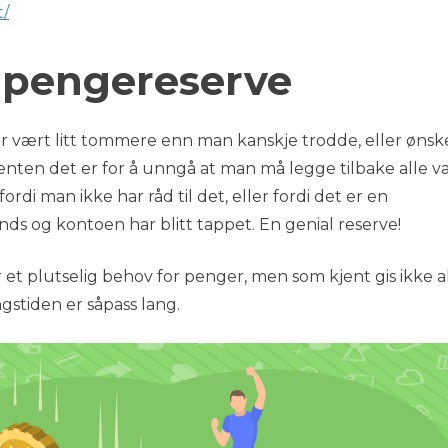
t/
n pengereserve
 vært litt tommere enn man kanskje trodde, eller ønske
 – enten det er for å unngå at man må legge tilbake alle 
i man ikke har råd til det, eller fordi det er en
ds og kontoen har blitt tappet. En genial reserve!
r et plutselig behov for penger, men som kjent gis ikke a
stiden er såpass lang.