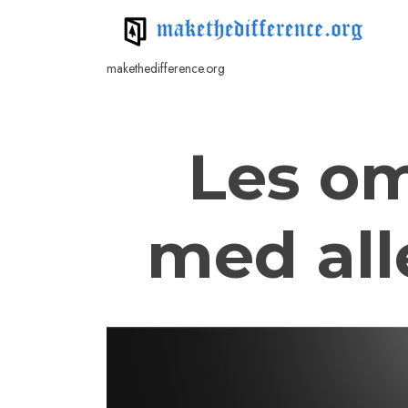
Skip
to
content
makethedifference.org
Les om
med all