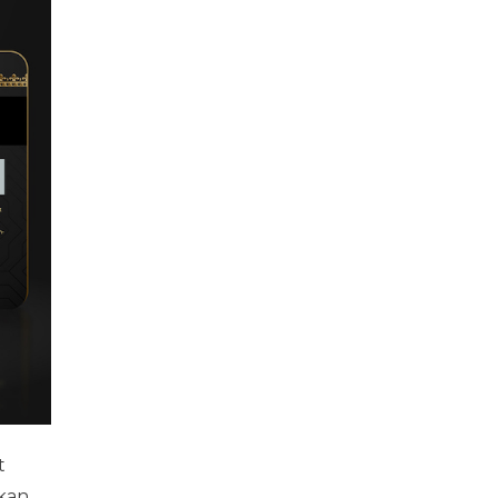
t
 kan